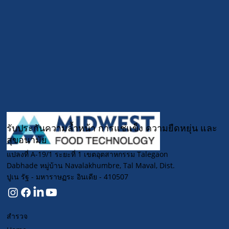
รับประกันความล้ำหน้า การแช่แข็ง ความยืดหยุ่น และ
สุขอนามัย
แปลงที่ A-19/1 ระยะที่ 1 เขตอุตสาหกรรม Talegaon
Dabhade หมู่บ้าน Navalakhumbre, Tal Maval, Dist.
ปูเน รัฐ - มหาราษฏระ อินเดีย - 410507
สำรวจ