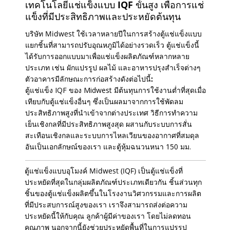
เทคโนโลยีแช่แข็งแบบ IQF ขั้นสูง เพื่อการแช่
แข็งที่มีประสิทธิภาพและประหยัดต้นทุน
บริษัท Midwest ใช้เวลาหลายปีในการสร้างตู้แช่แข็งแบบ
แยกชิ้นที่สามารถปรับอุณหภูมิได้อย่างรวดเร็ว ตู้แช่แข็งนี้
ได้รับการออกแบบมาเพื่อแช่แข็งผลิตภัณฑ์หลากหลาย
ประเภท เช่น ผักแปรรูป ผลไม้ และอาหารปรุงสำเร็จต่างๆ
ตัวอาคารมีลักษณะการก่อสร้างดังต่อไปนี้:
ตู้แช่แข็ง IQF ของ Midwest มีต้นทุนการใช้งานต่ำที่สุดเมื่อ
เทียบกับตู้แช่แข็งอื่นๆ ซึ่งเป็นผลมาจากการใช้พัดลม
ประสิทธิภาพสูงที่นำเข้าจากต่างประเทศ วิธีการทำความ
เย็นเชิงกลที่มีประสิทธิภาพสูงสุด ผสานกับระบบการสั่น
สะเทือนเชิงกลและระบบการไหลเวียนของอากาศที่สมดุล
อันเป็นเอกลักษณ์ของเรา และตู้หุ้มฉนวนหนา 150 มม.
ตู้แช่แข็งแบบอุโมงค์ Midwest (IQF) เป็นตู้แช่แข็งที่
ประหยัดที่สุดในกลุ่มผลิตภัณฑ์ประเภทเดียวกัน ชิ้นส่วนทุก
ชิ้นของตู้แช่แข็งผลิตขึ้นในโรงงานวิศวกรรมและการผลิต
ที่มีประสบการณ์สูงของเรา เราจึงสามารถส่งต่อความ
ประหยัดนี้ให้กับคุณ ลูกค้าผู้มีค่าของเรา โดยไม่ลดทอน
คุณภาพ นอกจากนี้ยังช่วยประหยัดพื้นที่ในการแปรรูป