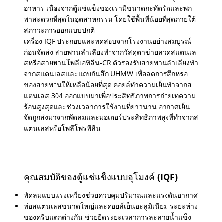
อาหาร เนื่องจากตู้แช่แข็งของเรามีขนาดกะทัดรัดและพก
พาสะดวกที่สุดในอุตสาหกรรม โดยใช้พื้นที่น้อยที่สุดภายใต้
สภาวะการออกแบบปกติ
เครื่อง IQF ประกอบและทดสอบจากโรงงานอย่างสมบูรณ์
ก่อนจัดส่ง สายพานลำเลียงทำจากวัสดุตาข่ายลวดสแตนเล
สหรือสายพานโพลีเอทิลีน-CR ตัวรองรับสายพานลำเลียงทำ
จากสแตนเลสและแถบกันสึก UHMW เพื่อลดการสึกหรอ
ของสายพานให้เหลือน้อยที่สุด คอยล์ทำความเย็นทำจากส
แตนเลส 304 ออกแบบมาเพื่อประสิทธิภาพการถ่ายเทความ
ร้อนสูงสุดและช่วงเวลาการใช้งานที่ยาวนาน อากาศเย็น
จัดถูกส่งมาจากพัดลมและมอเตอร์ประสิทธิภาพสูงที่ทำจากส
แตนเลสหรือโพลีโพรพีลีน
คุณสมบัติของตู้แช่แข็งแบบอุโมงค์ (IQF)
พัดลมแบบแรงเหวี่ยงช่วยควบคุมปริมาณและแรงดันอากาศ
ท่อสแตนเลสขนาดใหญ่และคอยล์เย็นอะลูมิเนียม ระยะห่าง
ของครีบแตกต่างกัน ช่วยยืดระยะเวลาการละลายน้ำแข็ง