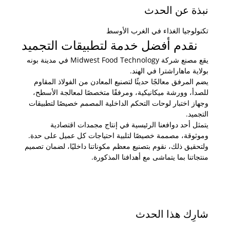
نبذة عن الحدث
تكنولوجيا الغذاء في الغرب الأوسط
نقدم أفضل خدمة لتطبيقات التجميد
يقع مصنع شركة Midwest Food Technology في مدينة بونه 
بولاية ماهاراشترا في الهند.
يضم المرفق معالجًا حديثًا لتصنيع المعادن من الفولاذ المقاوم 
للصدأ، وورشة ميكانيكية، ومرفقًا متخصصًا لمعالجة الأسطح، 
وجهاز اختبار لوحات التحكم الداخلية المصمم خصيصًا لتطبيقات 
التجميد.
يتمثل أحد دوافعنا الرئيسية في إنتاج مجمدات اقتصادية 
وموثوقة، مصممة خصيصًا لتلبية احتياجات كل عميل على حدة. 
ولتحقيق ذلك، نقوم بتصنيع معظم مكوناتنا داخليًا، لضمان تصميم 
منتجاتنا بما يتماشى مع أهدافنا المذكورة.
شارِك هذا الحدث