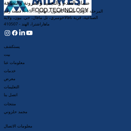
ضمان التقدم والتجميد والمرونة والنظافة
قطعة رقم A-19/1، المرحلة الأولى، منطقة تاليجون دابهادي
الصناعية، قرية نافالاخومبري، تل مافال، حي. بيون، ولاية
ماهاراشترا، الهند - 410507
يستكشف
بيت
معلومات عنا
خدمات
معرض
التعليمات
اتصل بنا
منتجات
مجمد حلزوني
معلومات الاتصال