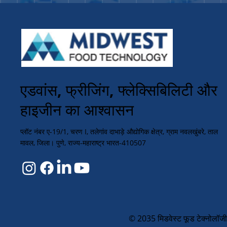
एडवांस, फ्रीजिंग, फ्लेक्सिबिलिटी और
हाइजीन का आश्वासन
प्लॉट नंबर ए-19/1, चरण I, तलेगांव दाभाड़े औद्योगिक क्षेत्र, ग्राम नवलखुंबरे, ताल
मावल, जिला। पुणे, राज्य-महाराष्ट्र भारत-410507
© 2035 मिडवेस्ट फूड टेक्नोलॉजी 